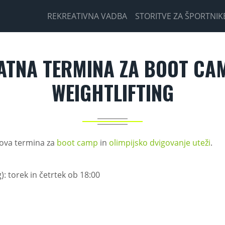
ran
REKREATIVNA VADBA
STORITVE ZA ŠPORTNIK
ATNA TERMINA ZA BOOT CAM
WEIGHTLIFTING
ova termina za
boot camp
in
olimpijsko dvigovanje uteži
.
): torek in četrtek ob 18:00