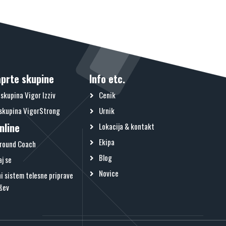
aprte skupine
Info etc.
skupina Vigor Izziv
Cenik
skupina VigorStrong
Urnik
nline
Lokacija & kontakt
Ekipa
round Coach
Blog
aj se
Novice
i sistem telesne priprave
šev