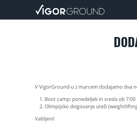
Na prvo st
DOD
V VigorGround-u z marcem dodajamo dva n
Boot camp: ponedeljek in sreda ob 7:00
Olimpijsko dvigovanje uteži (weightlifting
Vabljeni!