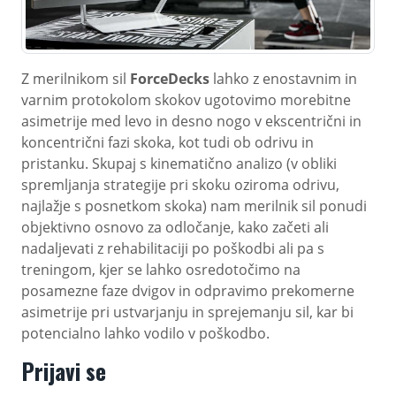
Z merilnikom sil
ForceDecks
lahko z enostavnim in
varnim protokolom skokov ugotovimo morebitne
asimetrije med levo in desno nogo v ekscentrični in
koncentrični fazi skoka, kot tudi ob odrivu in
pristanku. Skupaj s kinematično analizo (v obliki
spremljanja strategije pri skoku oziroma odrivu,
najlažje s posnetkom skoka) nam merilnik sil ponudi
objektivno osnovo za odločanje, kako začeti ali
nadaljevati z rehabilitaciji po poškodbi ali pa s
treningom, kjer se lahko osredotočimo na
posamezne faze dvigov in odpravimo prekomerne
asimetrije pri ustvarjanju in sprejemanju sil, kar bi
potencialno lahko vodilo v poškodbo.
Prijavi se